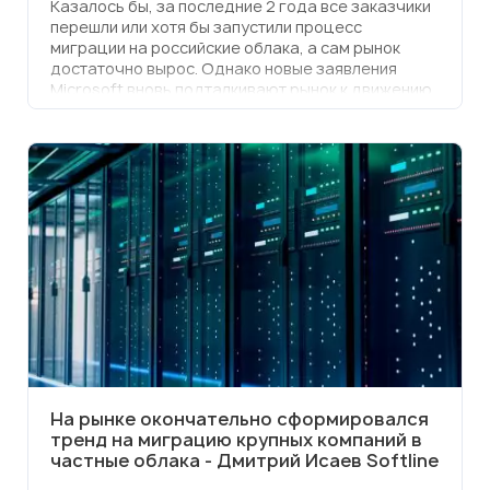
Казалось бы, за последние 2 года все заказчики
перешли или хотя бы запустили процесс
миграции на российские облака, а сам рынок
достаточно вырос. Однако новые заявления
Microsoft вновь подталкивают рынок к движению.
На этом фоне выгодно смотрится Softline. В 2023
г. провайдер запустил новый сегмент на Open
Nebula и обеспечил тотальное
импортозамещение для российских заказчиков,
используя собственные серверы, ОС и
виртуализацию. Подробностями поделился
Виктор Федотов, руководитель продукта
Облачная инфраструктура, Softline
Мультиоблако.
На рынке окончательно сформировался
тренд на миграцию крупных компаний в
частные облака - Дмитрий Исаев Softline