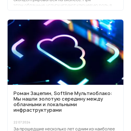
этом облачные услуги играют ключевую роль в
современном бизнесе, предлагая ряд плюсов,
которые делают их привлекательными для
компаний различного масштаба, помогая им
обеспечить экономию и гибкость,
масштабирование, надежность и безопасность.
Роман Зацепин, Softline Мультиоблако:
Мы нашли золотую середину между
облачными и локальными
инфраструктурами
22 07 2024
За прошедшие несколько лет одним из наиболее