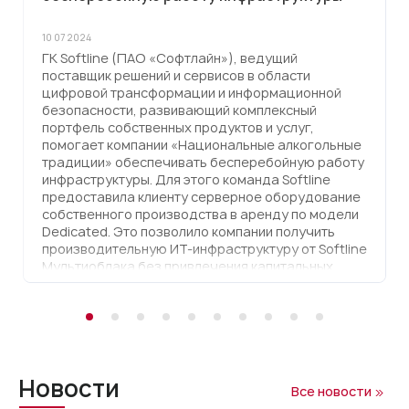
10 07 2024
ГК Softline (ПАО «Софтлайн»), ведущий
поставщик решений и сервисов в области
цифровой трансформации и информационной
безопасности, развивающий комплексный
портфель собственных продуктов и услуг,
помогает компании «Национальные алкогольные
традиции» обеспечивать бесперебойную работу
инфраструктуры. Для этого команда Softline
предоставила клиенту серверное оборудование
собственного производства в аренду по модели
Dedicated. Это позволило компании получить
производительную ИТ-инфраструктуру от Softline
Мультиоблака без привлечения капитальных
затрат. Помимо высокопроизводительного
оборудования, заказчик также высоко оценил
техническую поддержку экспертов ГК Softline в
формате 24/7.
Новости
Все новости