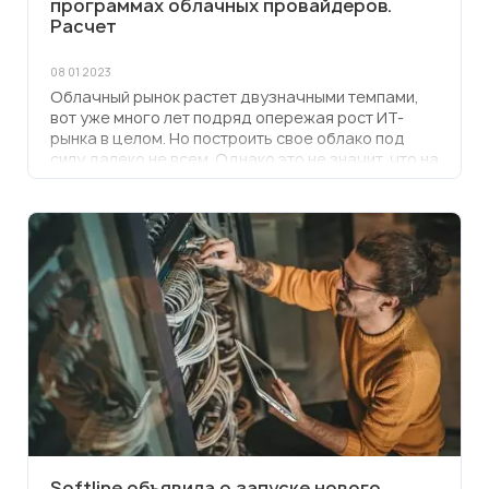
программах облачных провайдеров.
Расчет
08 01 2023
Облачный рынок растет двузначными темпами,
вот уже много лет подряд опережая рост ИТ-
рынка в целом. Но построить свое облако под
силу далеко не всем. Однако это не значит, что на
росте рынка нельзя заработать. Такие
возможности дают сами провайдеры
посредством партнерских программ.
Softline объявила о запуске нового