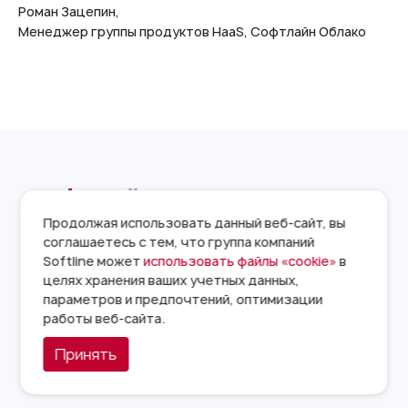
Роман Зацепин,
Менеджер группы продуктов HaaS, Софтлайн Облако
Продолжая использовать данный веб-сайт, вы
соглашаетесь с тем, что группа компаний
СЕРВИСЫ И УСЛУГИ
Softline может
использовать файлы «cookie»
в
целях хранения ваших учетных данных,
параметров и предпочтений, оптимизации
Сервисы и услуги
работы веб-сайта.
База знаний
Принять
Решения
Выделенное оборудование