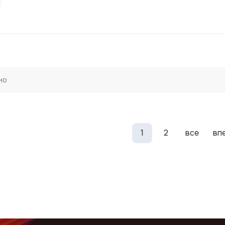
но
1
2
все
вп