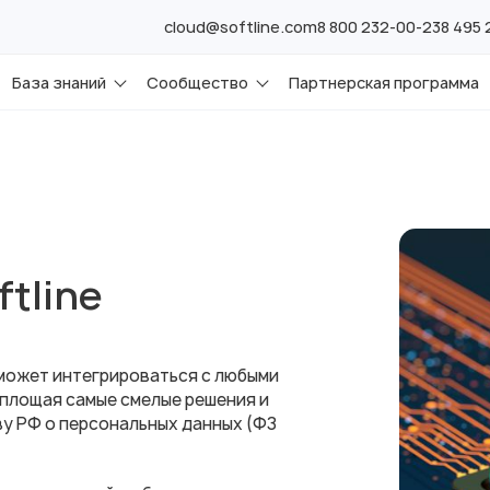
cloud@softline.com
8 800 232-00-23
8 495
База знаний
Сообщество
Партнерская программа
tline
 может интегрироваться с любыми
площая самые смелые решения и
у РФ о персональных данных (ФЗ