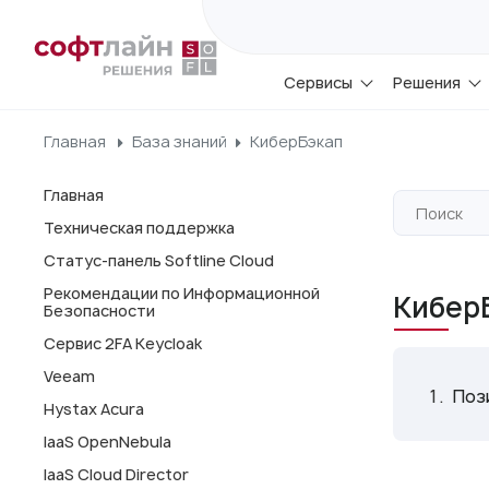
Сервисы
Решения
Главная
База знаний
КиберБэкап
Главная
Техническая поддержка
Статус-панель Softline Cloud
Рекомендации по Информационной
Кибер
Безопасности
Сервис 2FA Keycloak
Veeam
Поз
Hystax Acura
IaaS OpenNebula
IaaS Cloud Director