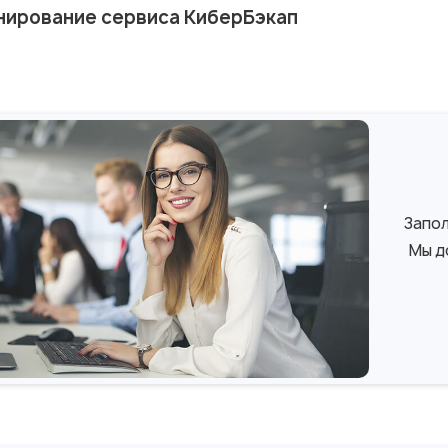
нирование сервиса КиберБэкап
Запол
Мы д