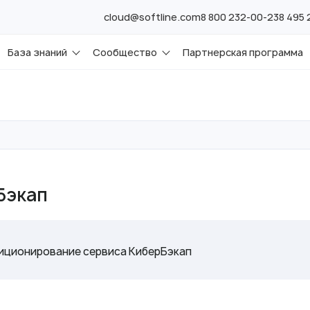
cloud@softline.com
8 800 232-00-23
8 495
База знаний
Сообщество
Партнерская программа
Бэкап
иционирование сервиса КиберБэкап