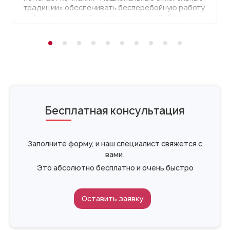
традиции» обеспечивать бесперебойную работу
инфраструктуры. Для этого команда Softline
предоставила клиенту серверное оборудование
собственного производства в аренду по модели
Dedicated. Это позволило компании получить
производительную ИТ-инфраструктуру от Softline
Мультиоблака без привлечения капитальных
затрат. Помимо высокопроизводительного
оборудования, заказчик также высоко оценил
техническую поддержку экспертов ГК Softline в
формате 24/7.
Бесплатная консультация
Заполните форму, и наш специалист свяжется с
вами.
Это абсолютно бесплатно и очень быстро
Оставить заявку