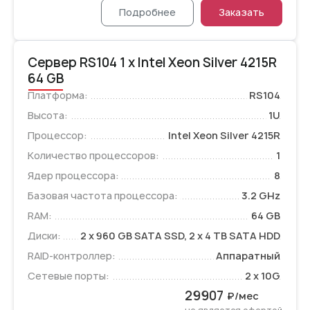
Подробнее
Заказать
Сервер RS104 1 x Intel Xeon Silver 4215R
64 GB
Платформа:
RS104
Высота:
1U
Процессор:
Intel Xeon Silver 4215R
Количество процессоров:
1
Ядер процессора:
8
Базовая частота процессора:
3.2 GHz
RAM:
64 GB
Диски:
2 x 960 GB SATA SSD, 2 x 4 TB SATA HDD
RAID-контроллер:
Аппаратный
Сетевые порты:
2 x 10G
29907
₽/мес