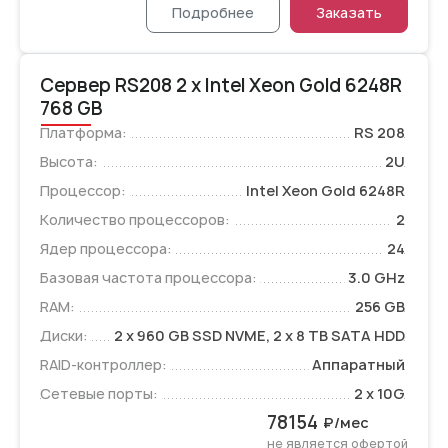
Подробнее
Заказать
Сервер RS208 2 x Intel Xeon Gold 6248R
768 GB
Платформа:
RS 208
Высота:
2U
Процессор:
Intel Xeon Gold 6248R
Количество процессоров:
2
Ядер процессора:
24
Базовая частота процессора:
3.0 GHz
RAM:
256 GB
Диски:
2 x 960 GB SSD NVME, 2 x 8 TB SATA HDD
RAID-контроллер:
Аппаратный
Сетевые порты:
2 x 10G
78154
₽/мес
не является офертой