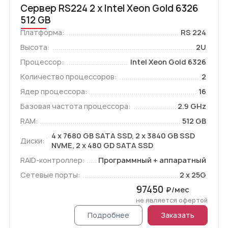
Сервер RS224 2 x Intel Xeon Gold 6326
512 GB
Платформа:
RS 224
Высота:
2U
Процессор:
Intel Xeon Gold 6326
Количество процессоров:
2
Ядер процессора:
16
Базовая частота процессора:
2.9 GHz
RAM:
512 GB
4 x 7680 GB SATA SSD, 2 x 3840 GB SSD
Диски:
NVME, 2 x 480 GD SATA SSD
RAID-контроллер:
Программный + аппаратный
Сетевые порты:
2 x 25G
97450
₽/мес
не является офертой
Подробнее
Заказать