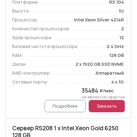
Платформа:
RS 104
Высота:
1U
Процессор:
Intel Xeon Silver 4214R
Количество процессоров:
2
Ядер процессора:
12
Базовая частота процессора:
2.4 GHz
RAM:
128 GB
Диски:
2 x 1920 GB SSD NVME
RAID-контроллер:
Аппаратный
Сетевые порты:
4 x 1G
35484
₽/мес
не является офертой
Подробнее
Заказать
Сервер RS208 1 x Intel Xeon Gold 6250
128 GB