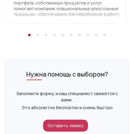
портфель собственных продуктов и услуг,
помогает компании «Национальные алкогольные
традиции» обеспечивать бесперебойную работу
инфраструктуры. Для этого команда Softline
предоставила клиенту серверное оборудование
собственного производства в аренду по модели
Dedicated. Это позволило компании получить
производительную ИТ-инфраструктуру от Softline
Мультиоблака без привлечения капитальных
затрат. Помимо высокопроизводительного
оборудования, заказчик также высоко оценил
техническую поддержку экспертов ГК Softline в
формате 24/7.
Нужна помощь с выбором?
Заполните форму, и наш специалист свяжется с
вами.
Это абсолютно бесплатно и очень быстро
Оставить заявку