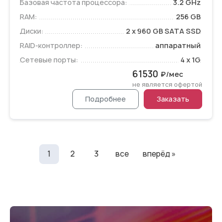
Базовая частота процессора:
3.2 GHz
RAM:
256 GB
Диски:
2 x 960 GB SATA SSD
RAID-контроллер:
аппаратный
Сетевые порты:
4 x 1G
61530
₽/мес
не является офертой
Подробнее
Заказать
1
2
3
все
вперёд »