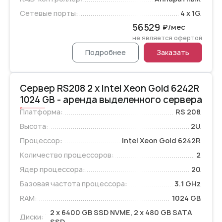
Сетевые порты:
4 x 1G
56529
₽/мес
не является офертой
Подробнее
Заказать
Сервер RS208 2 x Intel Xeon Gold 6242R
1024 GB - аренда выделенного сервера
Платформа:
RS 208
Высота:
2U
Процессор:
Intel Xeon Gold 6242R
Количество процессоров:
2
Ядер процессора:
20
Базовая частота процессора:
3.1 GHz
RAM:
1024 GB
2 x 6400 GB SSD NVME, 2 x 480 GB SATA
Диски:
SSD