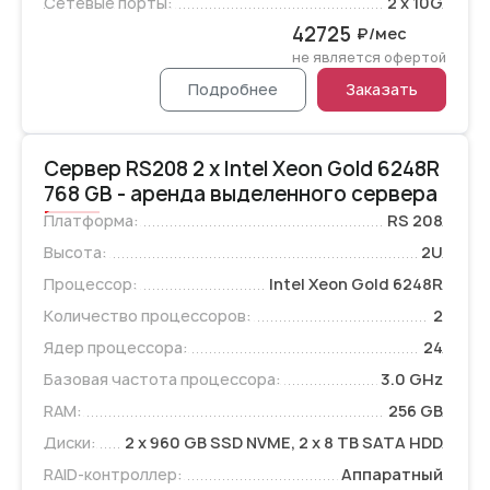
Сетевые порты:
2 x 10G
42725
₽/мес
не является офертой
Подробнее
Заказать
Сервер RS208 2 x Intel Xeon Gold 6248R
768 GB - аренда выделенного сервера
Платформа:
RS 208
Высота:
2U
Процессор:
Intel Xeon Gold 6248R
Количество процессоров:
2
Ядер процессора:
24
Базовая частота процессора:
3.0 GHz
RAM:
256 GB
Диски:
2 x 960 GB SSD NVME, 2 x 8 TB SATA HDD
RAID-контроллер:
Аппаратный