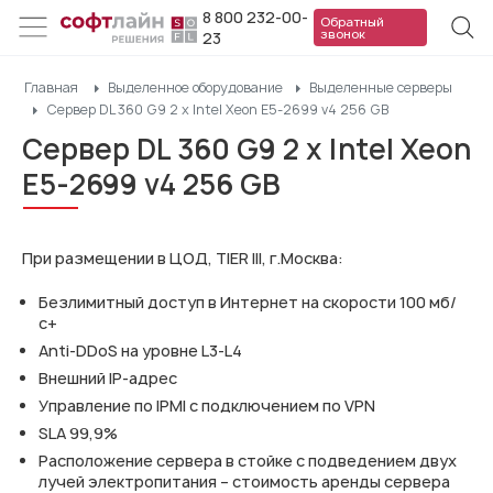
8 800 232-00-
Обратный
звонок
23
Главная
Выделенное оборудование
Выделенные серверы
Сервер DL 360 G9 2 x Intel Xeon E5-2699 v4 256 GB
Сервер DL 360 G9 2 x Intel Xeon
E5-2699 v4 256 GB
При размещении в ЦОД, TIER III, г.Москва:
Безлимитный доступ в Интернет на скорости 100 мб/
с+
Anti-DDoS на уровне L3-L4
Внешний IP-адрес
Управление по IPMI с подключением по VPN
SLA 99,9%
Расположение сервера в стойке с подведением двух
лучей электропитания – стоимость аренды сервера