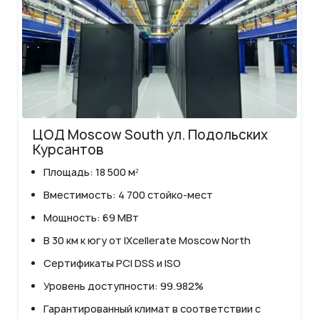
th ул. Подольских
Дата-центр Санкт-
Выборгское шоссе
00 стойко-мест
Площадь участка: 32 00
Вместимость: 1 476 сто
Xcellerate Moscow North
Динамические источник
питания (КПД 99, 999%)
SS и ISO
Схема резервирования 
сти: 99.982%
Технология охлаждения 
лимат в соответствии с