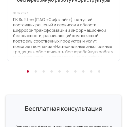
бесперебойную работу инфраструктуры
10 07 2024
ГК Softline (ПАО «Софтлайн»), ведущий
поставщик решений и сервисов в области
цифровой трансформации и информационной
безопасности, развивающий комплексный
портфель собственных продуктов и услуг,
помогает компании «Национальные алкогольные
традиции» обеспечивать бесперебойную работу
инфраструктуры. Для этого команда Softline
предоставила клиенту серверное оборудование
собственного производства в аренду по модели
Dedicated. Это позволило компании получить
производительную ИТ-инфраструктуру от Softline
Мультиоблака без привлечения капитальных
затрат. Помимо высокопроизводительного
оборудования, заказчик также высоко оценил
техническую поддержку экспертов ГК Softline в
формате 24/7.
Бесплатная консультация
Заполните форму, и наш специалист свяжется с