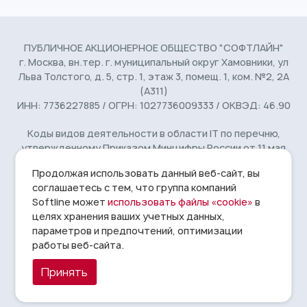
ПУБЛИЧНОЕ АКЦИОНЕРНОЕ ОБЩЕСТВО "СОФТЛАЙН"
г. Москва, вн.тер. г. муниципальный округ Хамовники, ул
Льва Толстого, д. 5, стр. 1, этаж 3, помещ. 1, ком. №2, 2А
(А311)
ИНН: 7736227885 / ОГРН: 1027736009333 / ОКВЭД: 46.90
Коды видов деятельности в области IT по перечню,
утвержденному Приказом Минцифры России от 11 мая
2023 г. № 449: 2.01, 27.01, 4.01
Продолжая использовать данный веб-сайт, вы
соглашаетесь с тем, что группа компаний
© 1993 - 2026 Softline
Условия использования
14+
Softline может
использовать файлы «cookie»
в
целях хранения ваших учетных данных,
Информация, представленная на сайте, носит исключительно
параметров и предпочтений, оптимизации
справочный и ознакомительный характер, не предназначена
для личных, семейных, домашних и иных нужд, не связанных с
работы веб-сайта.
осуществлением предпринимательской деятельности и не
ориентирована на потребителей по смыслу Федерального
Принять
закона от 24.06.2025 № 168-ФЗ.