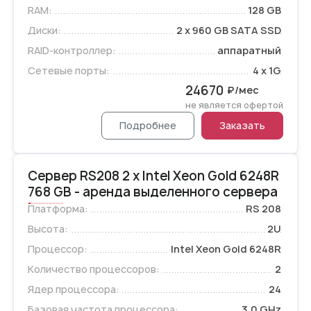
RAM:
128 GB
Диски:
2 x 960 GB SATA SSD
RAID-контроллер:
аппаратный
Сетевые порты:
4 x 1G
24670
₽/мес
не является офертой
Подробнее
Заказать
Сервер RS208 2 x Intel Xeon Gold 6248R
768 GB - аренда выделенного сервера
Платформа:
RS 208
Высота:
2U
Процессор:
Intel Xeon Gold 6248R
Количество процессоров:
2
Ядер процессора:
24
Базовая частота процессора:
3.0 GHz