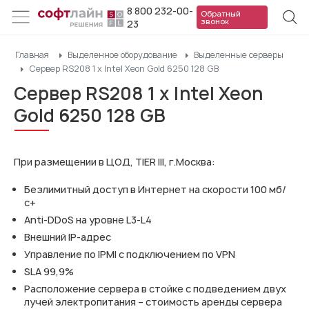
8 800 232-00-
Обратный
звонок
23
Главная
Выделенное оборудование
Выделенные серверы
Сервер RS208 1 x Intel Xeon Gold 6250 128 GB
Сервер RS208 1 x Intel Xeon
Gold 6250 128 GB
При размещении в ЦОД, TIER III, г.Москва:
Безлимитный доступ в Интернет на скорости 100 мб/
с+
Anti-DDoS на уровне L3-L4
Внешний IP-адрес
Управление по IPMI с подключением по VPN
SLA 99,9%
Расположение сервера в стойке с подведением двух
лучей электропитания – стоимость аренды сервера