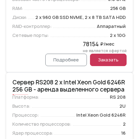
RAM:
256 GB
Диски:
2 x 960 GB SSD NVME, 2 x 8 TB SATA HDD
RAID-контроллер:
Аппаратный
Сетевые порты:
2 x 10G
78154
₽/мес
не является офертой
Подробнее
Заказать
Сервер RS208 2 x Intel Xeon Gold 6246R
256 GB - аренда выделенного сервера
Платформа:
RS 208
Высота:
2U
Процессор:
Intel Xeon Gold 6246R
Количество процессоров:
2
Ядер процессора:
16