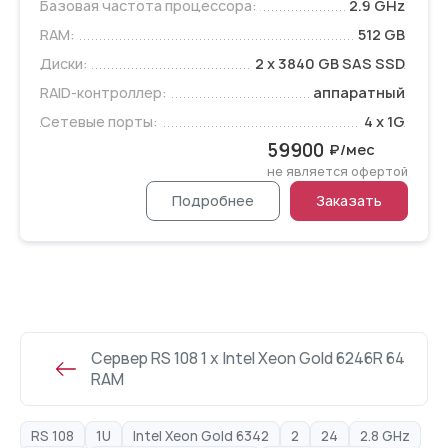
Базовая частота процессора:
2.9 GHz
RAM:
512 GB
Диски:
2 x 3840 GB SAS SSD
RAID-контроллер:
аппаратный
Сетевые порты:
4 x 1G
59900
₽/мес
не является офертой
Подробнее
Заказать
Сервер RS 108 1 x Intel Xeon Gold 6246R 64
RAM
RS 108
1U
Intel Xeon Gold 6342
2
24
2.8 GHz