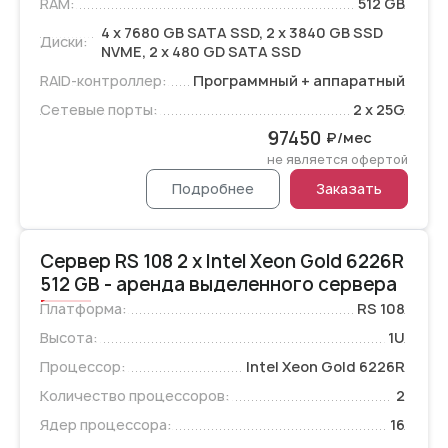
RAM:
512 GB
4 x 7680 GB SATA SSD, 2 x 3840 GB SSD
Диски:
NVME, 2 x 480 GD SATA SSD
RAID-контроллер:
Программный + аппаратный
Сетевые порты:
2 x 25G
97450
₽/мес
не является офертой
Подробнее
Заказать
Сервер RS 108 2 x Intel Xeon Gold 6226R
512 GB - аренда выделенного сервера
Платформа:
RS 108
Высота:
1U
Процессор:
Intel Xeon Gold 6226R
Количество процессоров:
2
Ядер процессора:
16