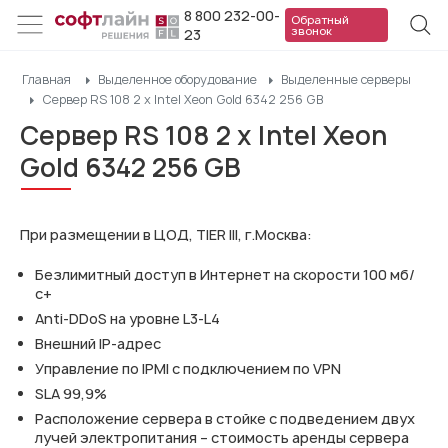
8 800 232-00-
Обратный
звонок
23
Главная
Выделенное оборудование
Выделенные серверы
Сервер RS 108 2 x Intel Xeon Gold 6342 256 GB
Сервер RS 108 2 x Intel Xeon
Gold 6342 256 GB
При размещении в ЦОД, TIER III, г.Москва:
Безлимитный доступ в Интернет на скорости 100 мб/
с+
Anti-DDoS на уровне L3-L4
Внешний IP-адрес
Управление по IPMI с подключением по VPN
SLA 99,9%
Расположение сервера в стойке с подведением двух
лучей электропитания – стоимость аренды сервера