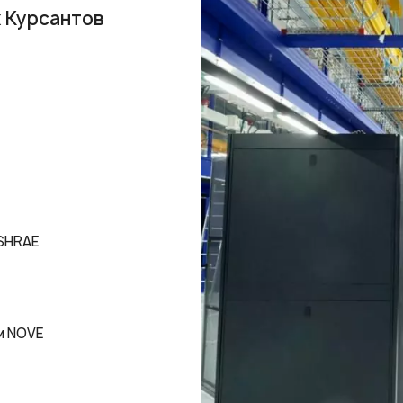
тр Санкт-Петербург Выборгское шоссе
2
астка: 32 000 м
ь: 1 476 стойко-мест
ие источники бесперебойного питания (КПД 99, 999%)
рвирования N+1
 охлаждения Free Cooling
ктивность PUE=1,2
ступности 99,99%
ть: Охрана центра 24/7
: Бесперебойная работа системы энергоснабжения и
ирования помещений
дение: Более 200 камер