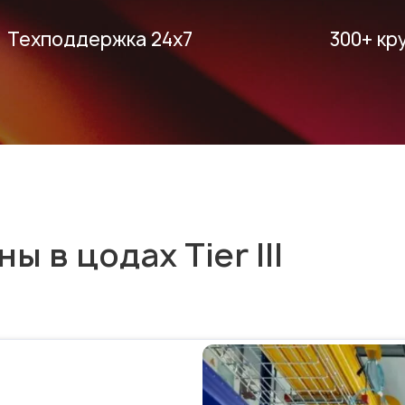
Техподдержка 24х7
300+ кр
 в цодах Tier III