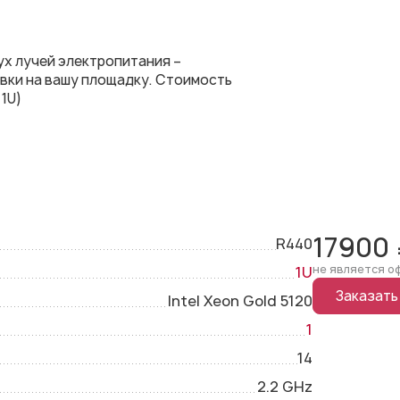
ух лучей электропитания –
авки на вашу площадку. Стоимость
1U)
17900
R440
не является о
1U
Заказать
Intel Xeon Gold 5120
1
14
2.2 GHz