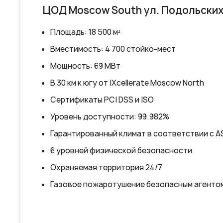
Дата-цен
Площадь уч
Вместимост
Динамическ
Схема резе
Технология
Энергоэффе
Уровень до
Безопаснос
Надежность
кондицион
Видеонаблю