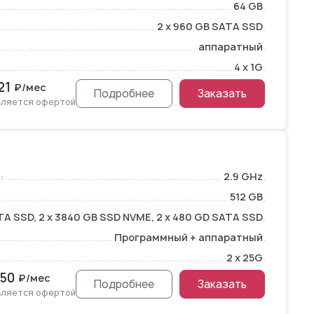
64 GB
2 x 960 GB SATA SSD
аппаратный
4 x 1G
21
₽/мес
Подробнее
Заказать
вляется офертой
:
2.9 GHz
512 GB
TA SSD, 2 x 3840 GB SSD NVME, 2 x 480 GD SATA SSD
Программный + аппаратный
2 x 25G
50
₽/мес
Подробнее
Заказать
вляется офертой