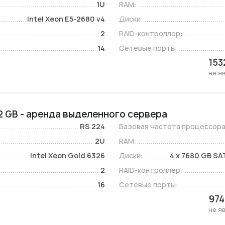
1U
RAM:
Intel Xeon E5-2680 v4
Диски:
2
RAID-контроллер:
14
Сетевые порты:
153
не я
512 GB - аренда выделенного сервера
RS 224
Базовая частота процессора
2U
RAM:
Intel Xeon Gold 6326
Диски:
4 x 7680 GB SA
2
RAID-контроллер:
16
Сетевые порты:
974
не я