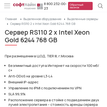
8 800 232-00-
Обратный
звонок
23
Главная
Выделенное оборудование
Выделенные серверы
Сервер RS110 2 x Intel Xeon Gold 6244 768 GB
Сервер RS110 2 x Intel Xeon
Gold 6244 768 GB
При размещении в ЦОД, TIER III, г.Москва:
Безлимитный доступ в Интернет на скорости 100 мб/
с+
Anti-DDoS на уровне L3-L4
Внешний IP-адрес
Управление по IPMI с подключением по VPN
SLA 99,9%
Расположение сервера в стойке с подведением двух
лучей электропитания – стоимость аренды сервера