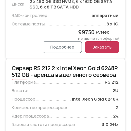
2 x 480 GB SSD NVME, 6 x 1920 GB SATA
Диски:
SSD, 6 x 8 TB SATA HDD
RAID-контроллер:
аппаратный
Сетевые порты:
8 x 1G
99750
₽/мес
не является офертой
Подробнее
Заказать
Сервер RS 212 2 x Intel Xeon Gold 6248R
512 GB - аренда выделенного сервера
Платформа:
RS 212
Высота:
2U
Процессор:
Intel Xeon Gold 6248R
Количество процессоров:
2
Ядер процессора:
24
Базовая частота процессора:
3.0 GHz