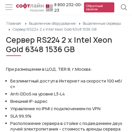
8 800 232-00-
Обратный
звонок
23
Главная
Выделенное оборудование
Выделенные серверы
Сервер RS224 2 x Intel Xeon Gold 6348 1536 GB
Сервер RS224 2 x Intel Xeon
Gold 6348 1536 GB
При размещении в ЦОД, TIER III, г.Москва:
Безлимитный доступ в Интернет на скорости 100 мб/
с+
Anti-DDoS на уровне L3-L4
Внешний IP-адрес
Управление по IPMI с подключением по VPN
SLA 99,9%
Расположение сервера в стойке с подведением двух
лучей электропитания – стоимость аренды сервера