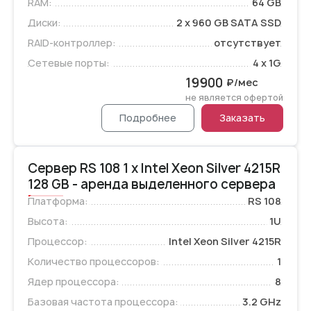
RAM:
64 GB
Диски:
2 x 960 GB SATA SSD
RAID-контроллер:
отсутствует
Сетевые порты:
4 x 1G
19900
₽/мес
не является офертой
Подробнее
Заказать
Сервер RS 108 1 x Intel Xeon Silver 4215R
128 GB - аренда выделенного сервера
Платформа:
RS 108
Высота:
1U
Процессор:
Intel Xeon Silver 4215R
Количество процессоров:
1
Ядер процессора:
8
Базовая частота процессора:
3.2 GHz