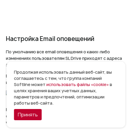
Настройка Email оповещений
По умолчанию все email оповещения о каких-либо
изменениях пользователям SL Drive приходят с адреса
электронной почты
drive@vo.slcloud.ru
Продолжая использовать данный веб-сайт, вы
В качестве примера ниже представлено оповещение об
соглашаетесь с тем, что группа компаний
изменении пароля от УЗ пользователя:
Softline может
использовать файлы «cookie»
в
целях хранения ваших учетных данных,
параметров и предпочтений, оптимизации
работы веб-сайта.
В SL Drive имеется возможность настройки
Принять
отправляющего SMTP-сервера и ящика отправителя, от
чего имени выполняется отправка оповещений.