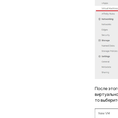
После этог
виртуально
то выберит