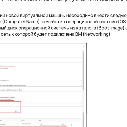
ии новой виртуальной машины необходимо внести следующ
 (Computer Name), семейство операционной системы (OS f
ый диск операционной системы из каталога (Boot image) 
и сеть к которой будет подключена ВМ (Networking):