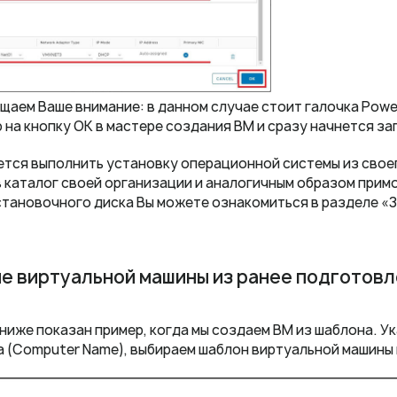
щаем Ваше внимание: в данном случае стоит галочка Powe
 на кнопку ОК в мастере создания ВМ и сразу начнется за
ется выполнить установку операционной системы из своег
в каталог своей организации и аналогичным образом прим
становочного диска Вы можете ознакомиться в разделе «З
е виртуальной машины из ранее подготовл
 ниже показан пример, когда мы создаем ВМ из шаблона. У
 (Computer Name), выбираем шаблон виртуальной машины 