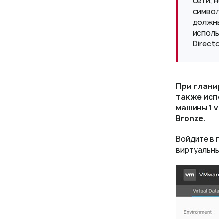
сети, 
символ
должны
исполь
Direct
При плани
также исп
машины 1 
Bronze.
Войдите в 
виртуальны