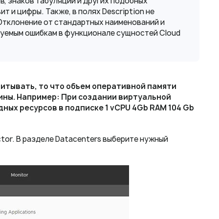
в, знаков табуляции и других подобных
 и цифры. Также, в полях Description не
Отклонение от стандартных наименований и
руемым ошибкам в функционале сущностей Cloud
итывать, то что объем оперативной памяти
ины. Например: При создании виртуальной
дных ресурсов в подписке 1 vCPU 4Gb RAM 104 Gb
tor. В разделе Datacenters выберите нужный