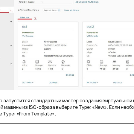
о запустится стандартный мастер создания виртуальной
й машины из ISO-образа выберите Type: «New». Если необ
е Type: «From Template».