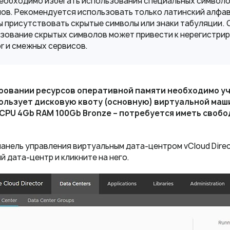
необходимо избегать использования специальных символо
ов. Рекомендуется использовать только латинский алфавит
 присутствовать скрытые символы или знаки табуляции. 
зование скрытых символов может привести к нерегистри
or и смежных сервисов.
ровании ресурсов оперативной памяти необходимо уч
ользует дисковую квоту (основную) виртуальной маш
vCPU 4Gb RAM 100Gb Bronze – потребуется иметь свобо
панель управления виртуальным дата-центром vCloud Direc
й дата-центр и кликните на него.