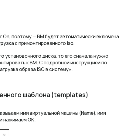
r On, поэтому — ВМ будет автоматически включена
грузка с примонтированного iso.
о установочного диска, то его сначала нужно
онтировать к ВМ. С подробной инструкцией по
агрузка образа ISO в систему».
енного шаблона (templates)
казываем имя виртуальной машины (Name), имя
и нажимаем ОК.