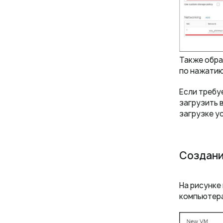
Также обра
по нажатию
Если требу
загрузить 
загрузке у
Cоздани
На рисунке
компьютера