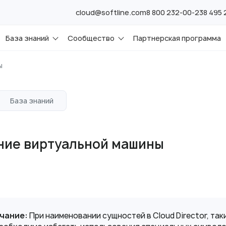
cloud@softline.com
8 800 232-00-23
8 495
База знаний
Сообщество
Партнерская программа
ы
База знаний
ние виртуальной машины
чание:
При наименовании сущностей в Cloud Director, так