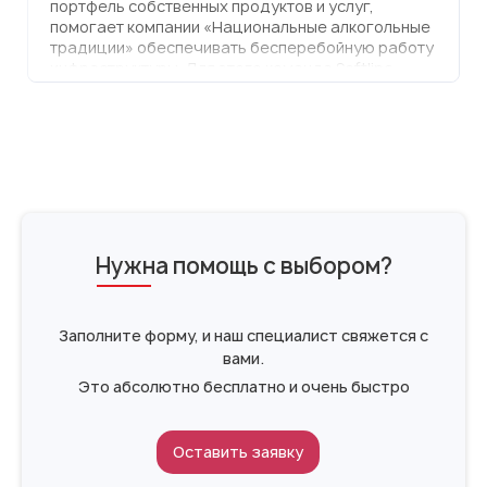
портфель собственных продуктов и услуг,
помогает компании «Национальные алкогольные
традиции» обеспечивать бесперебойную работу
инфраструктуры. Для этого команда Softline
предоставила клиенту серверное оборудование
собственного производства в аренду по модели
Dedicated. Это позволило компании получить
производительную ИТ-инфраструктуру от Softline
Мультиоблака без привлечения капитальных
затрат. Помимо высокопроизводительного
оборудования, заказчик также высоко оценил
техническую поддержку экспертов ГК Softline в
формате 24/7.
Нужна помощь с выбором?
Заполните форму, и наш специалист свяжется с
вами.
Это абсолютно бесплатно и очень быстро
Оставить заявку