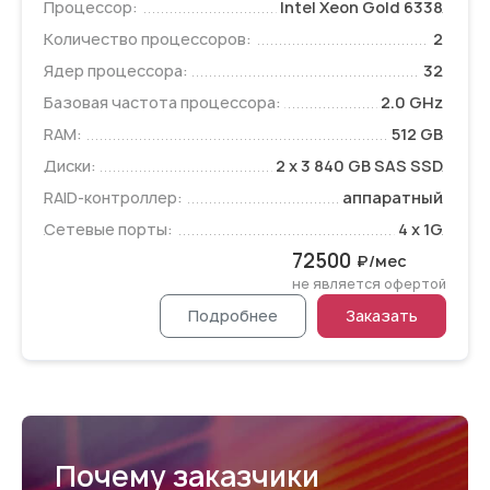
Процессор:
Intel Xeon Gold 6338
Количество процессоров:
2
Ядер процессора:
32
Базовая частота процессора:
2.0 GHz
RAM:
512 GB
Диски:
2 x 3 840 GB SAS SSD
RAID-контроллер:
аппаратный
Сетевые порты:
4 x 1G
72500
₽/мес
не является офертой
Подробнее
Заказать
Почему заказчики