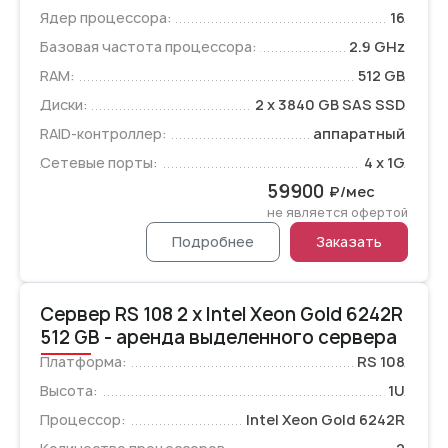
Ядер процессора:
16
Базовая частота процессора:
2.9 GHz
RAM:
512 GB
Диски:
2 x 3840 GB SAS SSD
RAID-контроллер:
аппаратный
Сетевые порты:
4 x 1G
59900
₽/мес
не является офертой
Подробнее
Заказать
Сервер RS 108 2 x Intel Xeon Gold 6242R
512 GB - аренда выделенного сервера
Платформа:
RS 108
Высота:
1U
Процессор:
Intel Xeon Gold 6242R