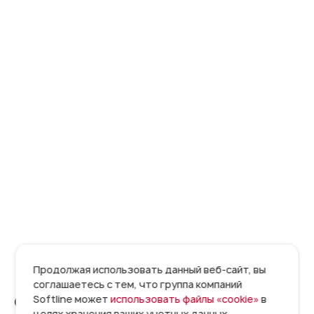
Продолжая использовать данный веб-сайт, вы
соглашаетесь с тем, что группа компаний
Softline может
использовать файлы «cookie»
в
Общая информация
целях хранения ваших учетных данных,