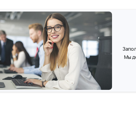
Запол
Мы д