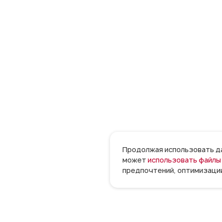
Продолжая использовать дан
может
использовать файлы 
предпочтений, оптимизации
Публикация почтовых календарей на др