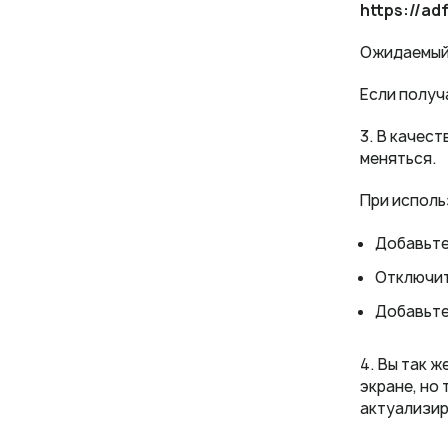
https://adf
Ожидаемый 
Если получ
3. В качес
меняться.
При исполь
Добавьте 
Отключите
Добавьте
4. Вы так 
экране, но
актуализир