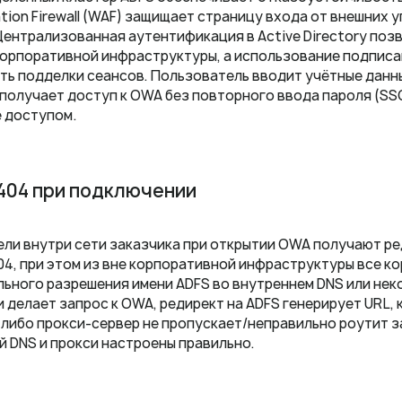
ation Firewall (WAF) защищает страницу входа от внешних 
Централизованная аутентификация в Active Directory поз
корпоративной инфраструктуры, а использование подпис
ь подделки сеансов. Пользователь вводит учётные данны
 получает доступ к OWA без повторного ввода пароля (SS
 доступом.
404 при подключении
ли внутри сети заказчика при открытии OWA получают ред
04, при этом из вне корпоративной инфраструктуры все к
льного разрешения имени ADFS во внутреннем DNS или нек
и делает запрос к OWA, редирект на ADFS генерирует URL,
 либо прокси-сервер не пропускает/неправильно роутит з
й DNS и прокси настроены правильно.