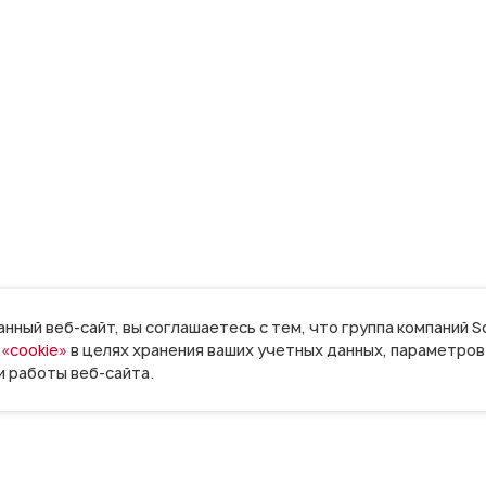
ный веб-сайт, вы соглашаетесь с тем, что группа компаний So
«cookie»
в целях хранения ваших учетных данных, параметров
 работы веб-сайта.
угие почтовые сервисы
Почтовые ящики Вир