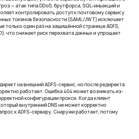
угроз — атак типа DDoS, брутфорса, SQL-инъекций и
воляет контролировать доступ к почтовому сервису
анных токенов безопасности (SAML/JWT) исключает
е только один раз на защищённой странице ADFS,
O), что снижает риск перехвата данных и упрощает
ирект на внешний ADFS-сервис, но после редиректа
орректно работает. Ошибка 404 может возникать из-
орректной конфигурации прокси. Когда клиент
 который внутренний DNS не может корректно
апрос к ADFS-серверу. Снаружи работает, потому