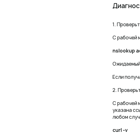
Диагнос
1. Проверь
С рабочей 
nslookup a
Ожидаемый 
Если получ
2. Проверь
С рабочей 
указана ссы
любом случ
curl -v