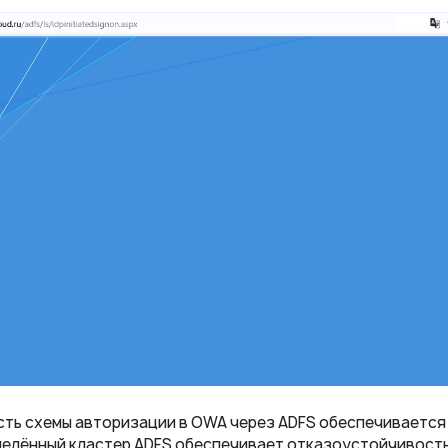
ть схемы авторизации в OWA через ADFS обеспечивается
елённый кластер ADFS обеспечивает отказоустойчивость