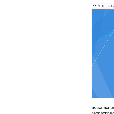
Безопаснос
геораспред