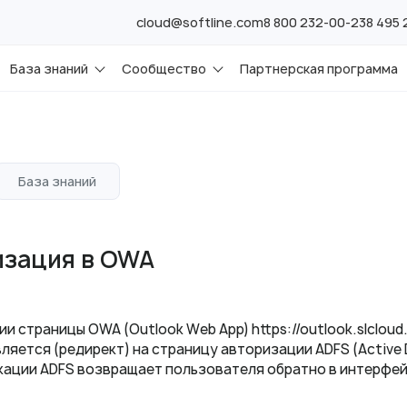
cloud@softline.com
8 800 232-00-23
8 495
База знаний
Сообщество
Партнерская программа
База знаний
изация в OWA
ии страницы OWA (Outlook Web App) https://outlook.slclou
ляется (редирект) на страницу авторизации ADFS (Active D
ации ADFS возвращает пользователя обратно в интерфей