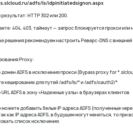
s.slcloud.ru/adfs/ls/idpinitiatedsignon.aspx
результат: HTTP 302 или 200.
аете: 404, 403, таймаут — запрос блокируется прокси или 
тве решения рекомендуем настроить Реверс-DNS c внешней з
зования Proxy:
домен ADFS в исключения прокси (Bypass proxy for *.slclou
 кеширование для путей /adfs/ls/* и /adfs/oauth2/*
 URL ADFS в зону «Надежные узлы» в браузерах клиентов
же можете добавить белые IP адреса ADFS (полученные чере
 так как IP адреса ADFS, в будущем могут меняться, то пр
овать список исключения.