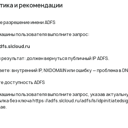
тика и рекомендации
те разрешение имени ADFS
машины пользователя выполните запрос:
dfs.slcloud.ru
результат: должен вернуться публичный IP ADFS.
аете: внутренний IP, NXDOMAIN или ошибку — проблема в DN
те доступность ADFS
машины пользователя выполните запрос, указав актуальну
лка без ключа https://adfs.slcloud.ru/adfs/ls/idpinitiated
ае.