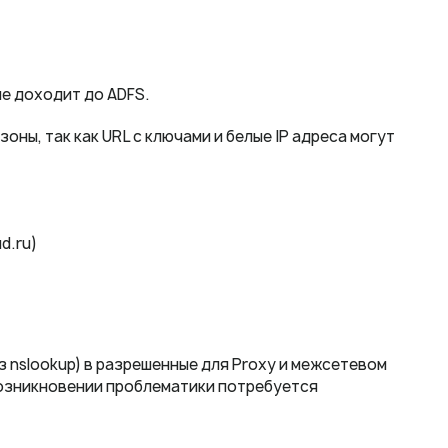
не доходит до ADFS.
оны, так как URL с ключами и белые IP адреса могут
d.ru)
з nslookup) в разрешенные для Proxy и межсетевом
и возникновении проблематики потребуется