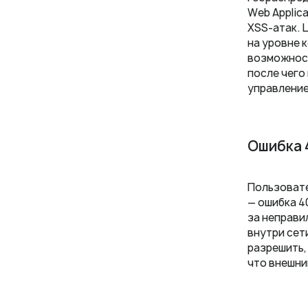
Web Applic
XSS-атак. 
на уровне 
возможност
после чего
управление
Ошибка 
Пользовате
— ошибка 4
за неправи
внутри сет
разрешить,
что внешни