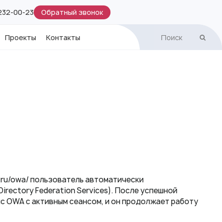
Обратный звонок
 232-00-23
Проекты
Контакты
d.ru/owa/ пользователь автоматически
irectory Federation Services). После успешной
с OWA с активным сеансом, и он продолжает работу