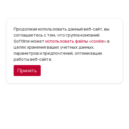
Продолжая использовать данный веб-сайт, вы
соглашаетесь с тем, что группа компаний
Softline может
использовать файлы «cookie»
в
целях хранения ваших учетных данных,
параметров и предпочтений, оптимизации
работы веб-сайта.
Принять
Администраторы арендаторов могут публиковать свои
собственные папки в качестве Общих папок (Team
Folders), чтобы несколько пользователей могли
совместно работать над одним и тем же содержимым.
После преобразования папки в папку группы вам нужно