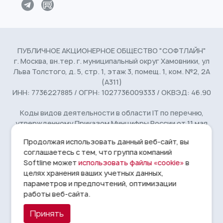
ПУБЛИЧНОЕ АКЦИОНЕРНОЕ ОБЩЕСТВО "СОФТЛАЙН"
г. Москва, вн.тер. г. муниципальный округ Хамовники, ул
Льва Толстого, д. 5, стр. 1, этаж 3, помещ. 1, ком. №2, 2А
(А311)
ИНН: 7736227885 / ОГРН: 1027736009333 / ОКВЭД: 46.90
Коды видов деятельности в области IT по перечню,
утвержденному Приказом Минцифры России от 11 мая
2023 г. № 449: 2.01, 27.01, 4.01
Продолжая использовать данный веб-сайт, вы
соглашаетесь с тем, что группа компаний
© 1993 - 2026 Softline
Условия использования
14+
Softline может
использовать файлы «cookie»
в
целях хранения ваших учетных данных,
Информация, представленная на сайте, носит исключительно
параметров и предпочтений, оптимизации
справочный и ознакомительный характер, не предназначена
для личных, семейных, домашних и иных нужд, не связанных с
работы веб-сайта.
осуществлением предпринимательской деятельности и не
ориентирована на потребителей по смыслу Федерального
Принять
закона от 24.06.2025 № 168-ФЗ.