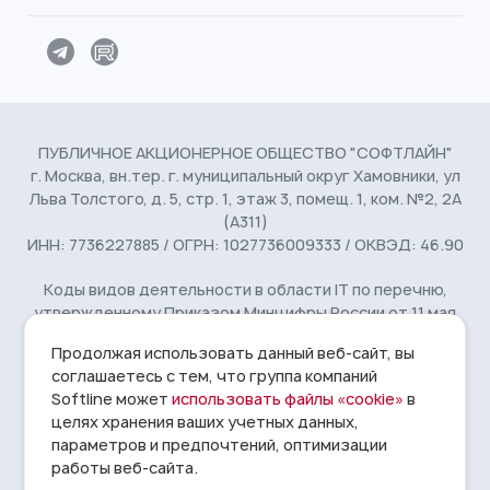
ПУБЛИЧНОЕ АКЦИОНЕРНОЕ ОБЩЕСТВО "СОФТЛАЙН"
г. Москва, вн.тер. г. муниципальный округ Хамовники, ул
Льва Толстого, д. 5, стр. 1, этаж 3, помещ. 1, ком. №2, 2А
(А311)
ИНН: 7736227885 / ОГРН: 1027736009333 / ОКВЭД: 46.90
Коды видов деятельности в области IT по перечню,
утвержденному Приказом Минцифры России от 11 мая
2023 г. № 449: 2.01, 27.01, 4.01
Продолжая использовать данный веб-сайт, вы
соглашаетесь с тем, что группа компаний
© 1993 - 2026 Softline
Условия использования
14+
Softline может
использовать файлы «cookie»
в
целях хранения ваших учетных данных,
Информация, представленная на сайте, носит исключительно
параметров и предпочтений, оптимизации
справочный и ознакомительный характер, не предназначена
для личных, семейных, домашних и иных нужд, не связанных с
работы веб-сайта.
осуществлением предпринимательской деятельности и не