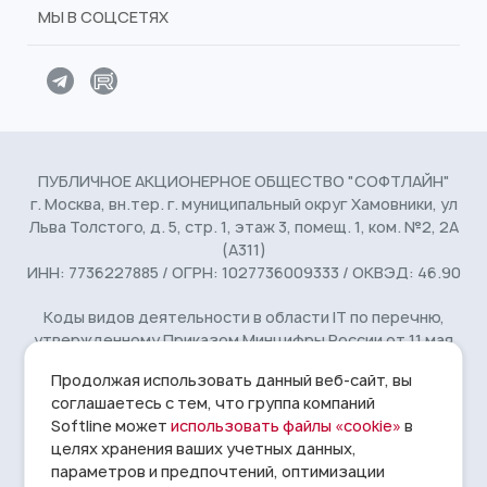
МЫ В СОЦСЕТЯХ
ПУБЛИЧНОЕ АКЦИОНЕРНОЕ ОБЩЕСТВО "СОФТЛАЙН"
г. Москва, вн.тер. г. муниципальный округ Хамовники, ул
Льва Толстого, д. 5, стр. 1, этаж 3, помещ. 1, ком. №2, 2А
(А311)
ИНН: 7736227885 / ОГРН: 1027736009333 / ОКВЭД: 46.90
Коды видов деятельности в области IT по перечню,
утвержденному Приказом Минцифры России от 11 мая
2023 г. № 449: 2.01, 27.01, 4.01
Продолжая использовать данный веб-сайт, вы
соглашаетесь с тем, что группа компаний
© 1993 - 2026 Softline
Условия использования
14+
Softline может
использовать файлы «cookie»
в
целях хранения ваших учетных данных,
Информация, представленная на сайте, носит исключительно
параметров и предпочтений, оптимизации
справочный и ознакомительный характер, не предназначена