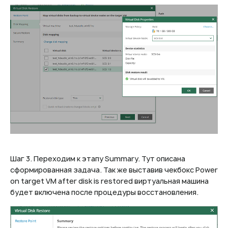
Шаг 3. Переходим к этапу Summary. Тут описана
сформированная задача. Так же выставив чекбокс Power
on target VM after disk is restored виртуальная машина
будет включена после процедуры восстановления.