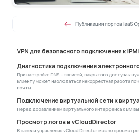
Публикация портов IaaS O
VPN для безопасного подключения к IPMI
Диагностика подключения электронного
При настройке DNS – записей, закрытого доступа к ну
клиенту может наблюдаться некорректная работа поч
почты.
Подключение виртуальной сети к виртуа
Перед добавлением виртуального интерфейса к ВМ в
Просмотр логов в vCloudDirector
В панели управления vCloud Director можно просмотре