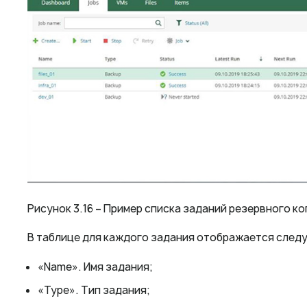
Рисунок 3.16 – Пример списка заданий резервного к
В таблице для каждого задания отображается след
«Name». Имя задания;
«Type». Тип задания;