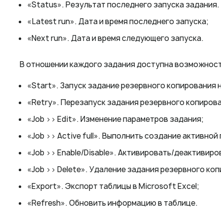
«Status». Результат последнего запуска задания.
«Latest run». Дата и время последнего запуска;
«Next run». Дата и время следующего запуска.
В отношении каждого задания доступна возможнос
«Start». Запуск задание резервного копирования 
«Retry». Перезапуск задания резервного копирова
«Job >> Edit». Изменение параметров задания;
«Job >> Active full». Выполнить создание активно
«Job >> Enable/Disable». Активировать/деактивир
«Job >> Delete». Удаление задания резервного ко
«Export». Экспорт таблицы в Microsoft Excel;
«Refresh». Обновить информацию в таблице.