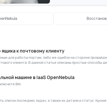
penNebula
Восстановл
 ящика к почтовому клиенту
жным для работы портам, либо же ошибок на стороне провайде
тового клиента. В данной статье описаны простые способы д
льной машине в IaaS OpenNebula
ыключите ВМ.
ть список последних задач, а также их детали и статус. Кром