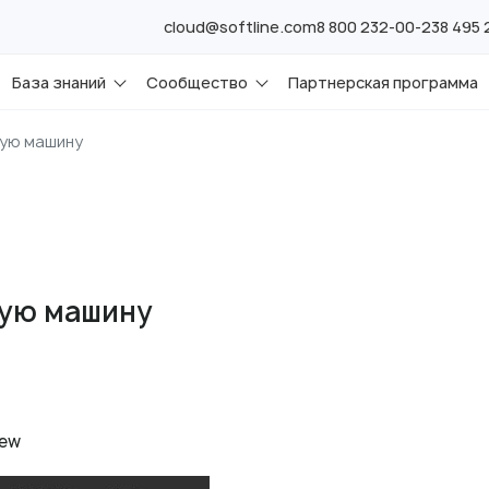
cloud@softline.com
8 800 232-00-23
8 495
База знаний
Сообщество
Партнерская программа
ную машину
ную машину
New