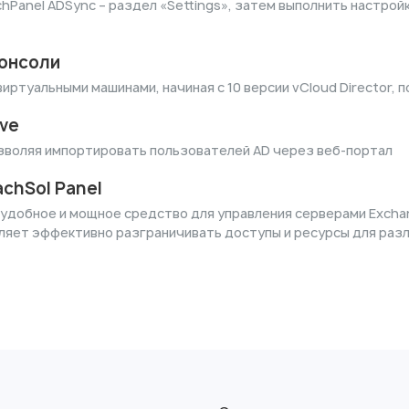
chPanel ADSync – раздел «Settings», затем выполнить настро
консоли
ртуальными машинами, начиная с 10 версии vCloud Director, 
ive
 позволяя импортировать пользователей AD через веб-портал
chSol Panel
удобное и мощное средство для управления серверами Exchange
ляет эффективно разграничивать доступы и ресурсы для разл