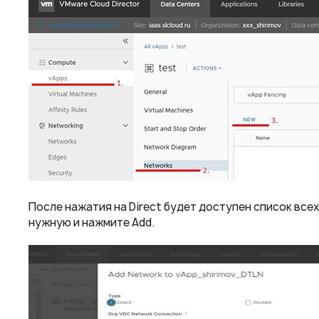
После нажатия на Direct будет доступен список все
нужную и нажмите Add.