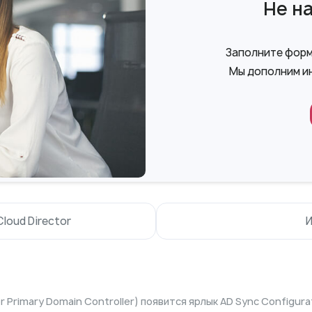
Не н
Заполните форму
Мы дополним и
loud Director
И
or Primary Domain Controller) появится ярлык AD Sync Configur