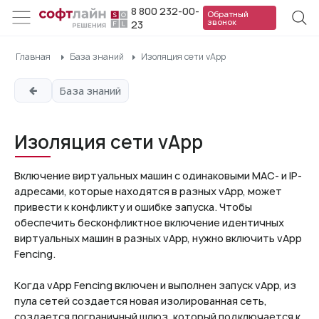
8 800 232-00-
Обратный
звонок
23
Главная
База знаний
Изоляция сети vApp
База знаний
Изоляция сети vApp
Включение виртуальных машин с одинаковыми MAC- и IP-
адресами, которые находятся в разных vApp, может
привести к конфликту и ошибке запуска. Чтобы
обеспечить бесконфликтное включение идентичных
виртуальных машин в разных vApp, нужно включить vApp
Fencing.
Когда vApp Fencing включен и выполнен запуск vApp, из
пула сетей создается новая изолированная сеть,
создается пограничный шлюз, который подключается к