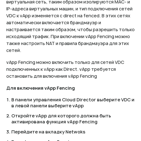
виртуальная сеть, таким образом изолируются MAC- и
IP-адреса виртуальных машин, и тип подключения сетей
VDC к vApp изменяется с direct на fenced. В этих сетях
автоматически включается брандмауэр и
настраивается таким образом, чтобы разрешить только
исходящий трафик. При включении vApp Fencing можно
также настроить NAT и правила брандмауэра для этих
сетей.
vApp Fencing можно включить только для сетей VDC
подключенных к vApp как Direct. vApp требуется
остановить для включения vApp Fencing
Для включения vApp Fencing
В панели управления Cloud Director выберите VDC и
в левой панели выберите vApp
Откройте vApp для которого должна быть
активирована функция vApp Fencing
Перейдите на вкладку Netwoks