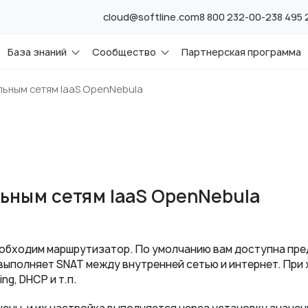
cloud@softline.com
8 800 232-00-23
8 495
База знаний
Сообщество
Партнерская программа
ьным сетям IaaS OpenNebula
ьным сетям IaaS OpenNebula
обходим маршрутизатор. По умолчанию вам доступна пре
й выполняет SNAT между внутренней сетью и интернет. При
g, DHCP и т.п.