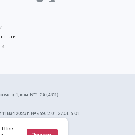
и
нности
 и
 помещ. 1, ком. №2, 2А (А311)
мая 2023 г. № 449: 2.01, 27.01, 4.01
ftline
Принять
 и