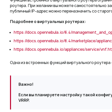
Функции встроенного виртуального роутера огранич
роутера. При желании вы можете самостоятельно зам
публичный IP-адрес можно переназначить со старог
Подробнее о виртуальных роутерах:
https://docs.opennebula.io/6.4/management_and_o
https://docs.opennebula.io/6.4/marketplace/applian
https://docs.opennebula.io/appliances/service/vnf.h
Одна из встроенных функций виртуального роутера –
Важно!
Если вы планируете настройку такой конфиг
VRRP.