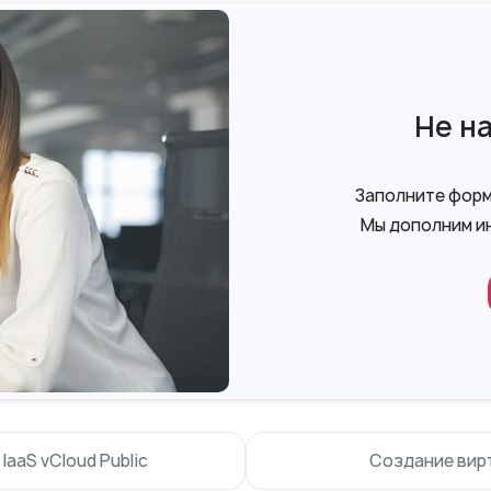
Не н
Заполните форму
Мы дополним и
aaS vCloud Public
Создание вирт