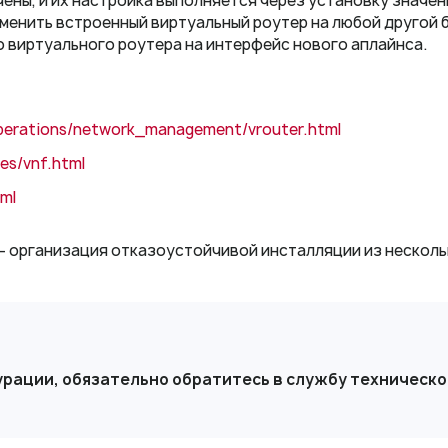
ены, и их настройка выполняется через установку значе
енить встроенный виртуальный роутер на любой другой б
о виртуального роутера на интерфейс нового аплайнса.
perations/network_management/vrouter.html
ces/vnf.html
tml
 организация отказоустойчивой инсталляции из нескольки
урации, обязательно обратитесь в службу техническ