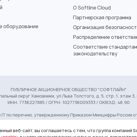
й
О Softline Cloud
Партнерская программа
е оборудование
Организация безопасност
Распределение ответстве
Соответствие стандартам
законодательству
ПУБЛИЧНОЕ АКЦИОНЕРНОЕ ОБЩЕСТВО "СОФТЛАЙН"
пальный округ Хамовники, ул Льва Толстого, д. 5, стр. 1, этаж 3,
ИНН: 7736227885 / ОГРН: 1027736009333 / ОКВЭД: 46.90
T по перечню, утвержденному Приказом Минцифры России от 11 
© 1993 - 2026 Softline
Условия использования
14+
ный веб-сайт, вы соглашаетесь с тем, что группа компаний So
«cookie»
в целях хранения ваших учетных данных, параметров