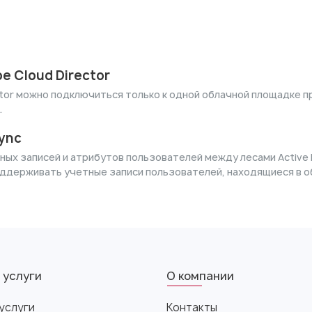
 Cloud Director
icator можно подключиться только к одной облачной площадке
.
ync
ых записей и атрибутов пользователей между лесами Active D
ддерживать учетные записи пользователей, находящиеся в об
 услуги
О компании
услуги
Контакты