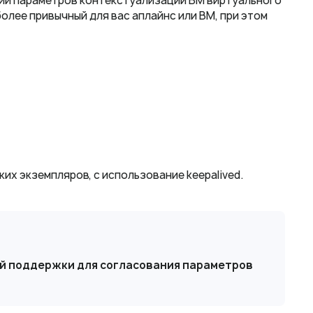
ний параметров контекстуализации ВМ виртуального
олее привычный для вас аплайнс или ВМ, при этом
х экземпляров, с использование keepalived.
ой поддержки для согласования параметров